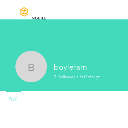
Home
Handbücher und Do
boylefam
boylefam
0
Follower
0
Gefolgt
Profil