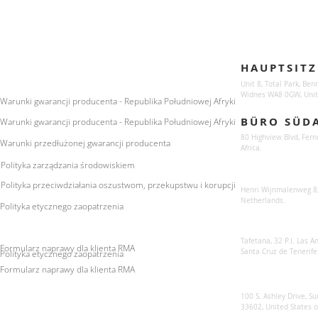
Enquiries
Locations
HAUPTSITZ
For any queries:
sales@sunsynkmobile.com
Unit 8, Total Park, Ben
Widnes WA8 0GW, Unit
Warunki gwarancji producenta - Republika Południowej Afryki
BÜRO SÜD
Warunki gwarancji producenta - Republika Południowej Afryki
80 Highview Blvd, Fern
Warunki przedłużonej gwarancji producenta
Africa.
Polityka zarządzania środowiskiem
Sunsynk Europe
Polityka przeciwdziałania oszustwom, przekupstwu i korupcji
Henri Wijnmalenweg 8,
Netherlands.
Polityka etycznego zaopatrzenia
Sunsynk Europa
Tafetana, 32 P.I. Las 
Formularz naprawy dla klienta RMA
Santa Cruz de Tenerife
Polityka etycznego zaopatrzenia
Formularz naprawy dla klienta RMA
Sunsynk US
100 S. Ashley Drive, Su
33602, United States 