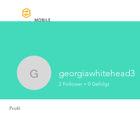
Home
Handbücher und Do
georgiawhitehead3
georgiawhitehead3
2
Follower
0
Gefolgt
Profil