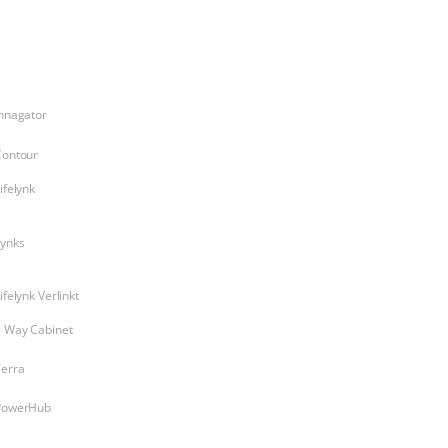
Products
nnagator
Contour
ifelynk
Lynks
ifelynk Verlinkt
5 Way Cabinet
Terra
PowerHub