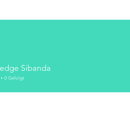
me
Handbücher und Downloads
Garantieregistrierung
edge Sibanda
0
Gefolgt