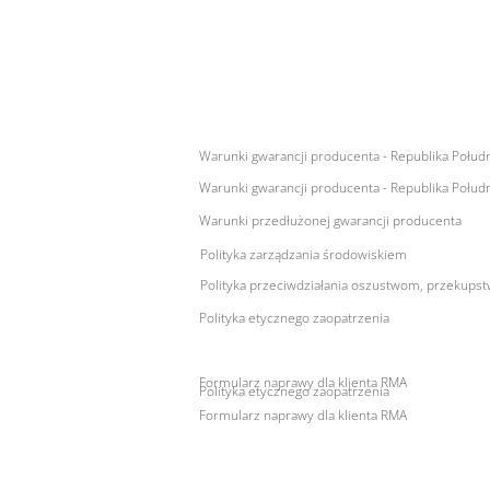
Enquiries
For any queries:
sales@sunsynkmobile.com
Warunki gwarancji producenta - Republika Połudn
Warunki gwarancji producenta - Republika Połudn
Warunki przedłużonej gwarancji producenta
Polityka zarządzania środowiskiem
Polityka przeciwdziałania oszustwom, przekupstw
Polityka etycznego zaopatrzenia
Formularz naprawy dla klienta RMA
Polityka etycznego zaopatrzenia
Formularz naprawy dla klienta RMA