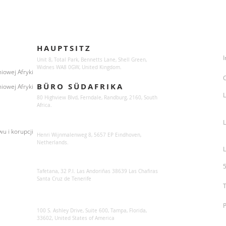
Locations
HAUPTSITZ
I
Unit 8, Total Park, Bennetts Lane, Shell Green,
Widnes WA8 0GW, United Kingdom.
iowej Afryki
BÜRO SÜDAFRIKA
iowej Afryki
L
80 Highview Blvd, Ferndale, Randburg,
2160, South
Africa.
Sunsynk Europe
u i korupcji
Henri Wijnmalenweg 8, 5657 EP Eindhoven,
Netherlands.
L
Sunsynk Europa
Tafetana, 32 P.I. Las Andoriñas 38639 Las Chafiras
Santa Cruz de Tenerife
Sunsynk US
100 S. Ashley Drive, Suite 600, Tampa, Florida
,
33602, United States of America