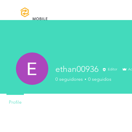
Home
Manuales y Descargas
Reg
ethan00936
Editor
Ad
0
seguidores
0
seguidos
Profile