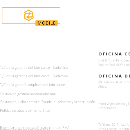
Enquiries
Locations
OFICINA C
For any queries:
sales@sunsynkmobile.com
Unit 8, Total Park, Ben
Widnes WA8 0GW, Unit
TyC de la garantía del fabricante - Sudáfrica
OFICINA D
TyC de la garantía del fabricante - Sudáfrica
80 Highview Blvd, Fern
TyC de la garantía ampliada del fabricante
Africa.
Política de gestión medioambiental
Sunsynk Europe
Política de lucha contra el fraude, el soborno y la corrupción
Henri Wijnmalenweg 8,
Netherlands.
Política de abastecimiento ético
Sunsynk Europa
Tafetana, 32 P.I. Las 
Formulario de reparación para clientes RMA
Santa Cruz de Tenerife
Política de abastecimiento ético