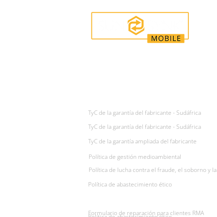
Enquiries
For any queries:
sales@sunsynkmobile.com
TyC de la garantía del fabricante - Sudáfrica
TyC de la garantía del fabricante - Sudáfrica
TyC de la garantía ampliada del fabricante
Política de gestión medioambiental
Política de lucha contra el fraude, el soborno y l
Política de abastecimiento ético
Formulario de reparación para clientes RMA
Política de abastecimiento ético