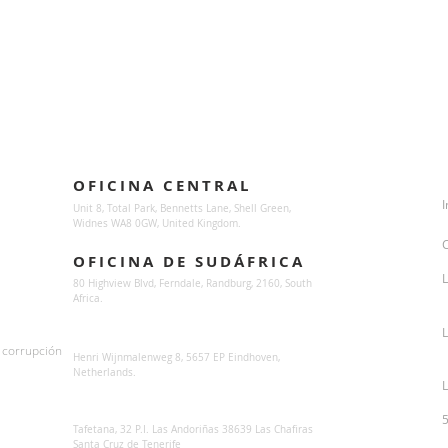
Locations
OFICINA CENTRAL
I
Unit 8, Total Park, Bennetts Lane, Shell Green,
Widnes WA8 0GW, United Kingdom.
OFICINA DE SUDÁFRICA
L
80 Highview Blvd, Ferndale, Randburg,
2160, South
Africa.
Sunsynk Europe
a corrupción
Henri Wijnmalenweg 8, 5657 EP Eindhoven,
Netherlands.
L
Sunsynk Europa
Tafetana, 32 P.I. Las Andoriñas 38639 Las Chafiras
Santa Cruz de Tenerife