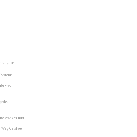
Products
nnagator
Contour
ifelynk
Lynks
ifelynk Verlinkt
5 Way Cabinet