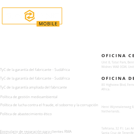
Enquiries
Locations
OFICINA C
For any queries:
sales@sunsynkmobile.com
Unit 8, Total Park, Ben
Widnes WA8 0GW, Unit
TyC de la garantía del fabricante - Sudáfrica
OFICINA D
TyC de la garantía del fabricante - Sudáfrica
80 Highview Blvd, Fern
TyC de la garantía ampliada del fabricante
Africa.
Política de gestión medioambiental
Sunsynk Europe
Política de lucha contra el fraude, el soborno y la corrupción
Henri Wijnmalenweg 8,
Netherlands.
Política de abastecimiento ético
Sunsynk Europa
Tafetana, 32 P.I. Las 
Formulario de reparación para clientes RMA
Santa Cruz de Tenerife
Política de abastecimiento ético