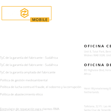
Enquiries
Locations
OFICINA C
For any queries:
sales@sunsynkmobile.com
Unit 8, Total Park, Ben
Widnes WA8 0GW, Unit
TyC de la garantía del fabricante - Sudáfrica
OFICINA D
TyC de la garantía del fabricante - Sudáfrica
80 Highview Blvd, Fern
TyC de la garantía ampliada del fabricante
Africa.
Política de gestión medioambiental
Sunsynk Europe
Política de lucha contra el fraude, el soborno y la corrupción
Henri Wijnmalenweg 8,
Netherlands.
Política de abastecimiento ético
Sunsynk Europa
Tafetana, 32 P.I. Las 
Formulario de reparación para clientes RMA
Santa Cruz de Tenerife
Política de abastecimiento ético