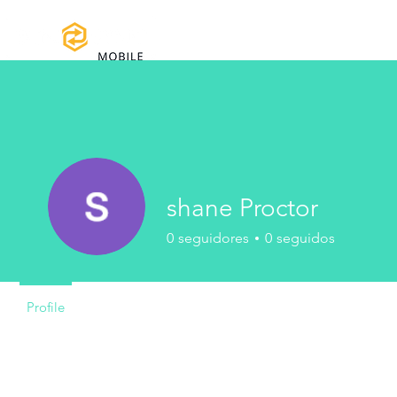
Home
Manuales y Descargas
Reg
shane Proctor
0
seguidores
0
seguidos
Profile