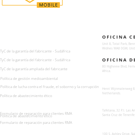
Enquiries
Locations
OFICINA C
For any queries:
sales@sunsynkmobile.com
Unit 8, Total Park, Ben
Widnes WA8 0GW, Unit
TyC de la garantía del fabricante - Sudáfrica
OFICINA D
TyC de la garantía del fabricante - Sudáfrica
80 Highview Blvd, Fern
TyC de la garantía ampliada del fabricante
Africa.
Política de gestión medioambiental
Sunsynk Europe
Política de lucha contra el fraude, el soborno y la corrupción
Henri Wijnmalenweg 8,
Netherlands.
Política de abastecimiento ético
Sunsynk Europa
Tafetana, 32 P.I. Las 
Formulario de reparación para clientes RMA
Santa Cruz de Tenerife
Política de abastecimiento ético
Formulario de reparación para clientes RMA
Sunsynk US
100 S. Ashley Drive, Su