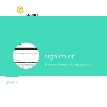
Home
Manuales y Descargas
Reg
signicolor
4
seguidores
0
seguidos
Profile