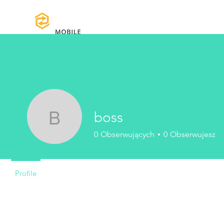
Strona główna
Instrukcje obsługi i 
boss
boss
0
Obserwujących
0
Obserwujesz
Profile