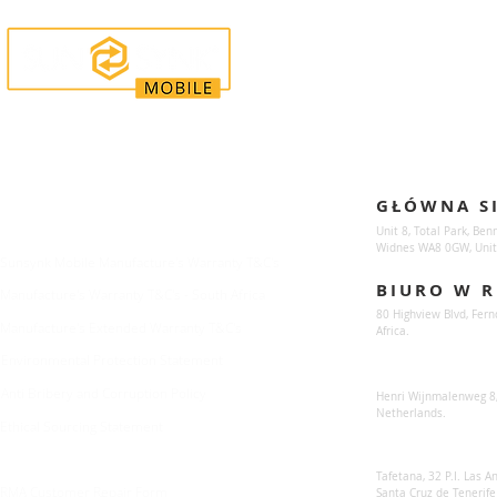
Enquiries
Locations
GŁÓWNA S
For any queries:
sales@sunsynkmobile.com
Unit 8, Total Park, Ben
Widnes WA8 0GW, Unit
Sunsynk Mobile Manufacture's Warranty T&C's
BIURO W R
Manufacture's Warranty T&C's - South Africa
80 Highview Blvd, Fern
Manufacture's Extended Warranty T&C's
Africa.
Environmental Protection Statement
Sunsynk Europe
Anti Bribery and Corruption Policy
Henri Wijnmalenweg 8,
Netherlands.
Ethical Sourcing Statement
Sunsynk Europa
Tafetana, 32 P.I. Las 
RMA Customer Repair Form
Santa Cruz de Tenerife