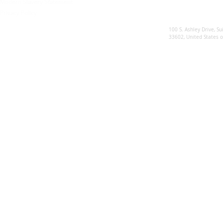
Modern Slavery Statement
Privacy Policy
Sunsynk US
100 S. Ashley Drive, Su
33602, United States 