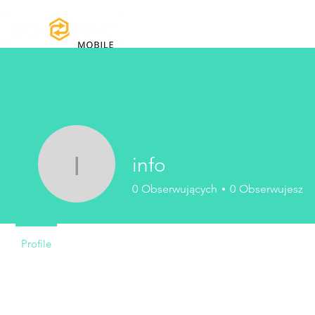
Strona główna
Instrukcje obsługi i 
info
info
0
Obserwujących
0
Obserwujesz
Profile