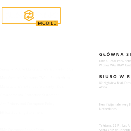
Enquiries
Locations
GŁÓWNA S
For any queries:
sales@sunsynkmobile.com
Unit 8, Total Park, Ben
Widnes WA8 0GW, Unit
Sunsynk Mobile Manufacture's Warranty T&C's
BIURO W R
Manufacture's Warranty T&C's - South Africa
80 Highview Blvd, Fern
Manufacture's Extended Warranty T&C's
Africa.
Environmental Protection Statement
Sunsynk Europe
Anti Bribery and Corruption Policy
Henri Wijnmalenweg 8,
Netherlands.
Ethical Sourcing Statement
Sunsynk Europa
Tafetana, 32 P.I. Las 
RMA Customer Repair Form
Santa Cruz de Tenerife