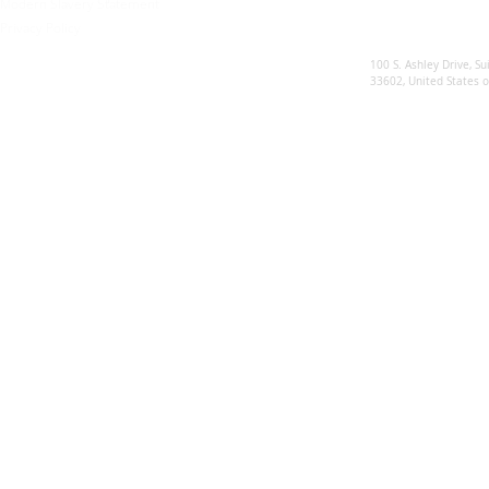
Modern Slavery Statement
Privacy Policy
Sunsynk US
100 S. Ashley Drive, Su
33602, United States 