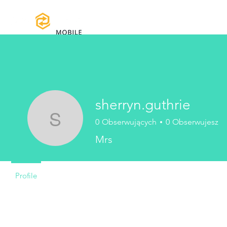
Strona główna
Instrukcje obsługi i 
sherryn.guthrie
0
Obserwujących
0
Obserwujesz
sherryn.guthrie
Mrs
Profile