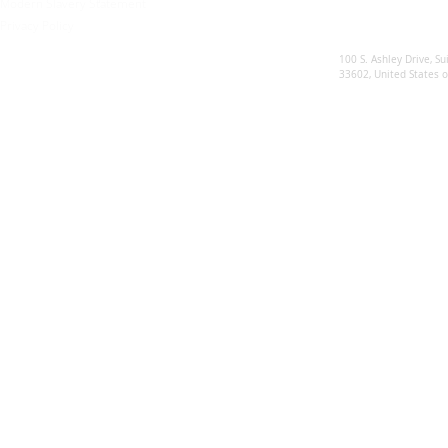
Modern Slavery Statement
Privacy Policy
Sunsynk US
100 S. Ashley Drive, Su
33602, United States 