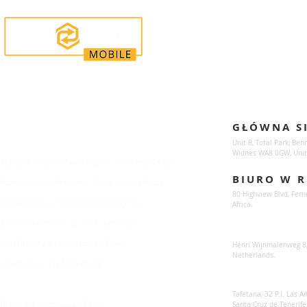
Enquiries
Locations
GŁÓWNA S
For any queries:
sales@sunsynkmobile.com
Unit 8, Total Park, Ben
Widnes WA8 0GW, Unit
Sunsynk Mobile Manufacture's Warranty T&C's
BIURO W R
Manufacture's Warranty T&C's - South Africa
80 Highview Blvd, Fern
Manufacture's Extended Warranty T&C's
Africa.
Environmental Protection Statement
Sunsynk Europe
Anti Bribery and Corruption Policy
Henri Wijnmalenweg 8,
Netherlands.
Ethical Sourcing Statement
Sunsynk Europa
Tafetana, 32 P.I. Las 
RMA Customer Repair Form
Santa Cruz de Tenerife