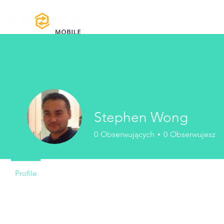
Strona główna
Instrukcje obsługi i 
Stephen Wong
0
Obserwujących
0
Obserwujesz
Profile