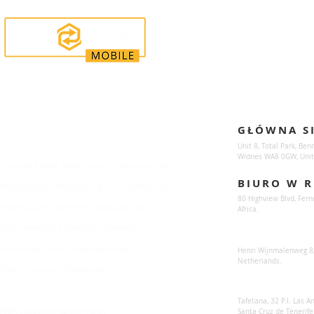
Enquiries
Locations
GŁÓWNA S
For any queries:
sales@sunsynkmobile.com
Unit 8, Total Park, Ben
Widnes WA8 0GW, Unit
Sunsynk Mobile Manufacture's Warranty T&C's
BIURO W R
Manufacture's Warranty T&C's - South Africa
80 Highview Blvd, Fern
Manufacture's Extended Warranty T&C's
Africa.
Environmental Protection Statement
Sunsynk Europe
Anti Bribery and Corruption Policy
Henri Wijnmalenweg 8,
Netherlands.
Ethical Sourcing Statement
Sunsynk Europa
Tafetana, 32 P.I. Las 
RMA Customer Repair Form
Santa Cruz de Tenerife