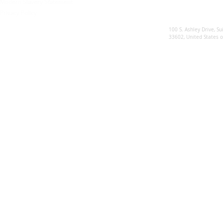
Modern Slavery Statement
Privacy Policy
Sunsynk US
100 S. Ashley Drive, Su
33602, United States 