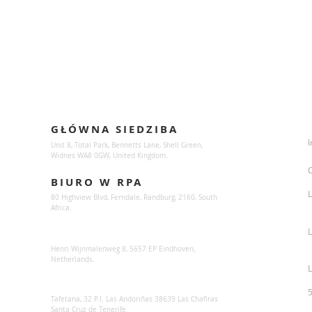
Locations
GŁÓWNA SIEDZIBA
I
Unit 8, Total Park, Bennetts Lane, Shell Green,
Widnes WA8 0GW, United Kingdom.
BIURO W RPA
L
80 Highview Blvd, Ferndale, Randburg,
2160, South
Africa.
Sunsynk Europe
Henri Wijnmalenweg 8, 5657 EP Eindhoven,
Netherlands.
L
Sunsynk Europa
Tafetana, 32 P.I. Las Andoriñas 38639 Las Chafiras
Santa Cruz de Tenerife