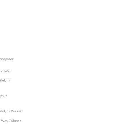
Products
nnagator
Contour
ifelynk
Lynks
ifelynk Verlinkt
5 Way Cabinet