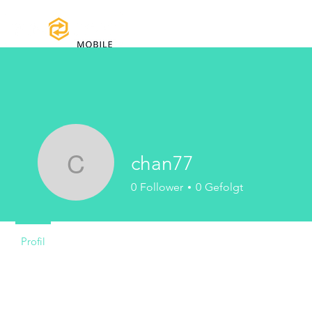
Home
Handbücher und Do
chan77
chan77
0
Follower
0
Gefolgt
Profil