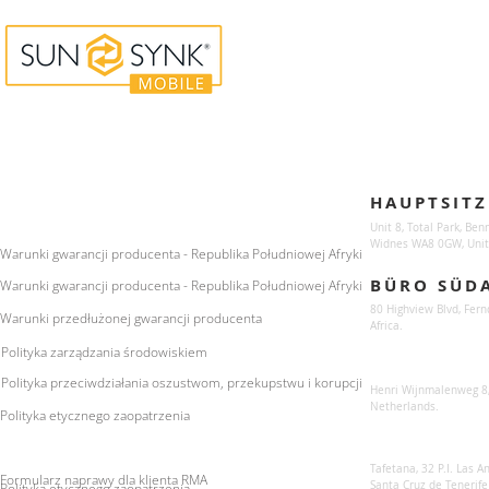
Enquiries
Locations
HAUPTSITZ
For any queries:
sales@sunsynkmobile.com
Unit 8, Total Park, Ben
Widnes WA8 0GW, Unit
Warunki gwarancji producenta - Republika Południowej Afryki
BÜRO SÜD
Warunki gwarancji producenta - Republika Południowej Afryki
80 Highview Blvd, Fern
Warunki przedłużonej gwarancji producenta
Africa.
Polityka zarządzania środowiskiem
Sunsynk Europe
Polityka przeciwdziałania oszustwom, przekupstwu i korupcji
Henri Wijnmalenweg 8,
Netherlands.
Polityka etycznego zaopatrzenia
Sunsynk Europa
Tafetana, 32 P.I. Las 
Formularz naprawy dla klienta RMA
Santa Cruz de Tenerife
Polityka etycznego zaopatrzenia