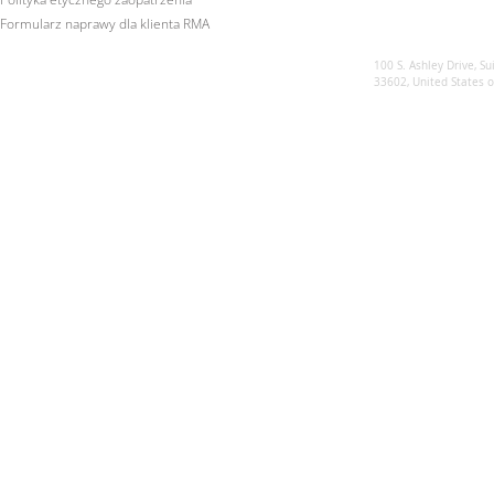
Formularz naprawy dla klienta RMA
Sunsynk US
100 S. Ashley Drive, Su
33602, United States 