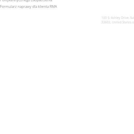
Formularz naprawy dla klienta RMA
Sunsynk US
100 S. Ashley Drive, Su
33602, United States 