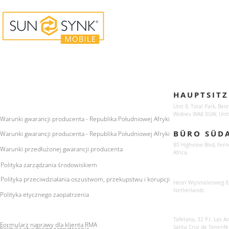
Enquiries
Locations
HAUPTSITZ
For any queries:
sales@sunsynkmobile.com
Unit 8, Total Park, Ben
Widnes WA8 0GW, Unit
Warunki gwarancji producenta - Republika Południowej Afryki
BÜRO SÜD
Warunki gwarancji producenta - Republika Południowej Afryki
80 Highview Blvd, Fern
Warunki przedłużonej gwarancji producenta
Africa.
Polityka zarządzania środowiskiem
Sunsynk Europe
Polityka przeciwdziałania oszustwom, przekupstwu i korupcji
Henri Wijnmalenweg 8,
Netherlands.
Polityka etycznego zaopatrzenia
Sunsynk Europa
Tafetana, 32 P.I. Las 
Formularz naprawy dla klienta RMA
Santa Cruz de Tenerife
Polityka etycznego zaopatrzenia