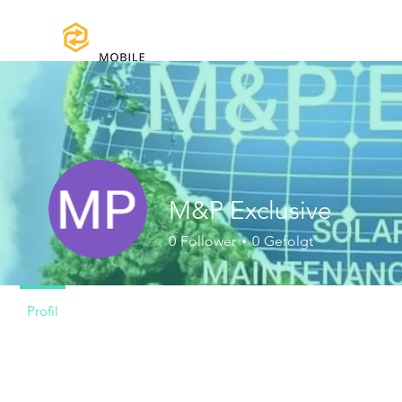
Home
Handbücher und Do
M&P Exclusive
0
Follower
0
Gefolgt
Profil