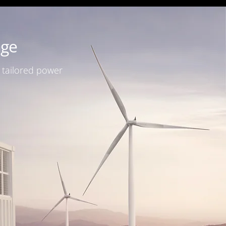
age
r tailored power