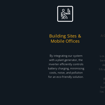
Building Sites &
A
Mobile Offices
By integrating our system
Los
with a plant generator, the
ben
inverter efficiently controls
de
battery charging, minimising
filt
costs, noise, and pollution
for an eco-friendly solution.
g
i
Sun
los