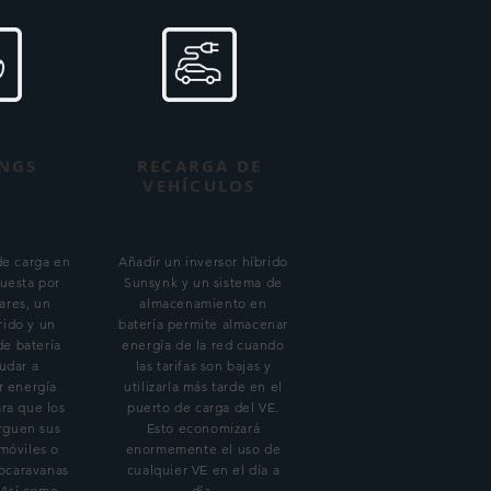
NGS
RECARGA DE
VEHÍCULOS
de carga en
Añadir un inversor híbrido
puesta por
Sunsynk y un sistema de
ares, un
almacenamiento en
rido y un
batería permite almacenar
e batería
energía de la red cuando
udar a
las tarifas son bajas y
r energía
utilizarla más tarde en el
ra que los
puerto de carga del VE.
rguen sus
Esto economizará
 móviles o
enormemente el uso de
ocaravanas
cualquier VE en el día a
 Así como
día.