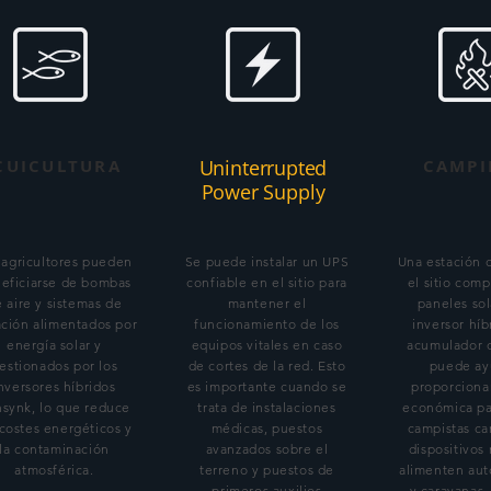
CUICULTURA
Uninterrupted
CAMPI
Power Supply
 agricultores pueden
Se puede instalar un UPS
Una estación 
eficiarse de bombas
confiable en el sitio para
el sitio com
 aire y sistemas de
mantener el
paneles sol
ración alimentados por
funcionamiento de los
inversor híb
energía solar y
equipos vitales en caso
acumulador d
estionados por los
de cortes de la red. Esto
puede ay
nversores híbridos
es importante cuando se
proporciona
synk, lo que reduce
trata de instalaciones
económica pa
 costes energéticos y
médicas, puestos
campistas ca
la contaminación
avanzados sobre el
dispositivos
atmosférica.
terreno y puestos de
alimenten aut
primeros auxilios
y caravanas.