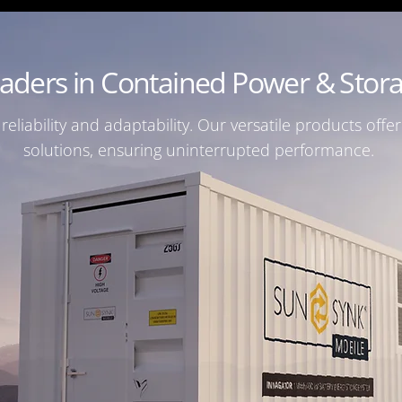
aders in Contained Power & Stor
reliability and adaptability. Our versatile products offe
solutions, ensuring uninterrupted performance.