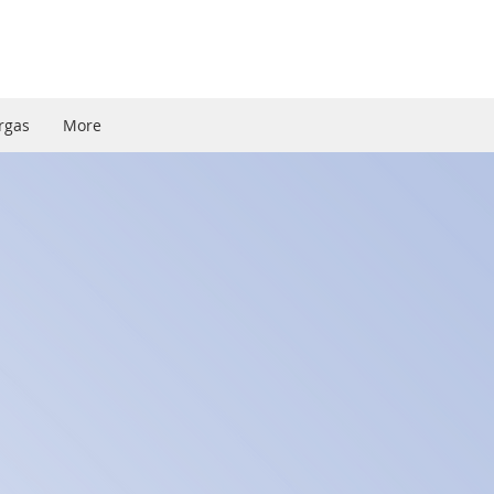
rgas
More