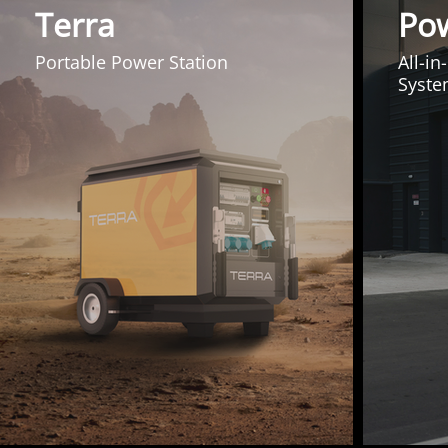
Terra
Po
Portable Power Station
All-i
Syst