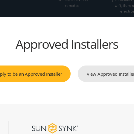
remotos.
wifi, ilumi
electró
Approved Installers
ply to be an Approved Installer
View Approved Installe