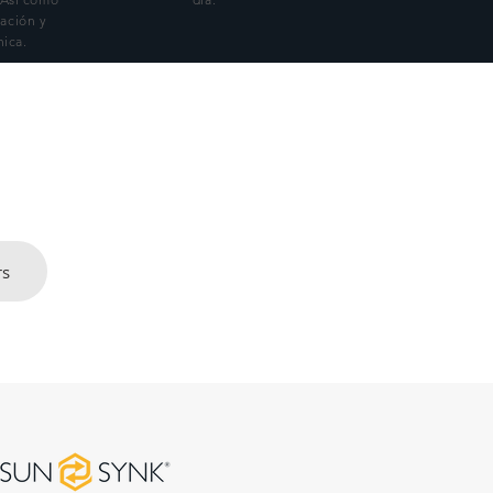
nación y
nica.
rs