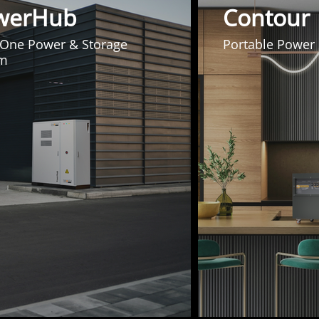
werHub
Contour
n-One Power & Storage
Portable Power
em