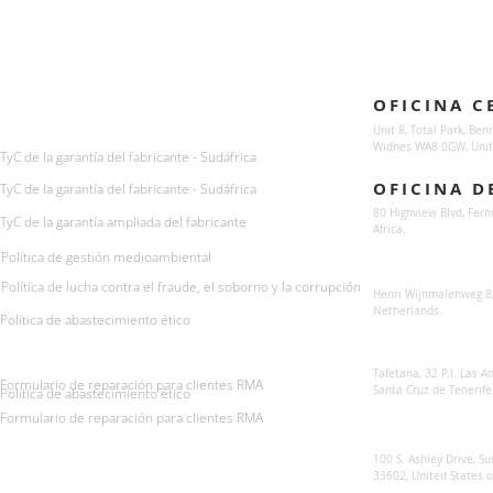
Enquiries
Locations
OFICINA C
For any queries:
sales@sunsynkmobile.com
Unit 8, Total Park, Ben
Widnes WA8 0GW, Unit
TyC de la garantía del fabricante - Sudáfrica
OFICINA D
TyC de la garantía del fabricante - Sudáfrica
80 Highview Blvd, Fern
TyC de la garantía ampliada del fabricante
Africa.
Política de gestión medioambiental
Sunsynk Europe
Política de lucha contra el fraude, el soborno y la corrupción
Henri Wijnmalenweg 8,
Netherlands.
Política de abastecimiento ético
Sunsynk Europa
Tafetana, 32 P.I. Las 
Formulario de reparación para clientes RMA
Santa Cruz de Tenerife
Política de abastecimiento ético
Formulario de reparación para clientes RMA
Sunsynk US
100 S. Ashley Drive, Su
33602, United States 