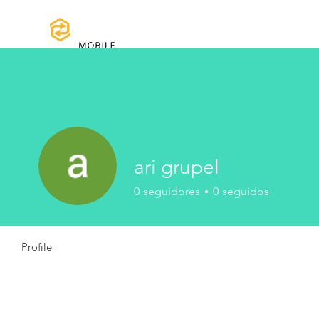
Home
Manuales y Descargas
Reg
ari grupel
0
seguidores
0
seguidos
Profile