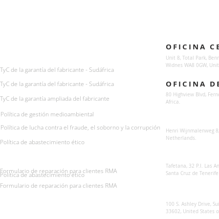
Enquiries
Locations
OFICINA C
For any queries:
sales@sunsynkmobile.com
Unit 8, Total Park, Ben
Widnes WA8 0GW, Unit
TyC de la garantía del fabricante - Sudáfrica
OFICINA D
TyC de la garantía del fabricante - Sudáfrica
80 Highview Blvd, Fern
TyC de la garantía ampliada del fabricante
Africa.
Política de gestión medioambiental
Sunsynk Europe
Política de lucha contra el fraude, el soborno y la corrupción
Henri Wijnmalenweg 8,
Netherlands.
Política de abastecimiento ético
Sunsynk Europa
Tafetana, 32 P.I. Las 
Formulario de reparación para clientes RMA
Santa Cruz de Tenerife
Política de abastecimiento ético
Formulario de reparación para clientes RMA
Sunsynk US
100 S. Ashley Drive, Su
33602, United States 