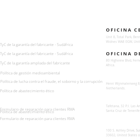
Enquiries
Locations
OFICINA C
For any queries:
sales@sunsynkmobile.com
Unit 8, Total Park, Ben
Widnes WA8 0GW, Unit
TyC de la garantía del fabricante - Sudáfrica
OFICINA D
TyC de la garantía del fabricante - Sudáfrica
80 Highview Blvd, Fern
TyC de la garantía ampliada del fabricante
Africa.
Política de gestión medioambiental
Sunsynk Europe
Política de lucha contra el fraude, el soborno y la corrupción
Henri Wijnmalenweg 8,
Netherlands.
Política de abastecimiento ético
Sunsynk Europa
Tafetana, 32 P.I. Las 
Formulario de reparación para clientes RMA
Santa Cruz de Tenerife
Política de abastecimiento ético
Formulario de reparación para clientes RMA
Sunsynk US
100 S. Ashley Drive, Su
33602, United States 