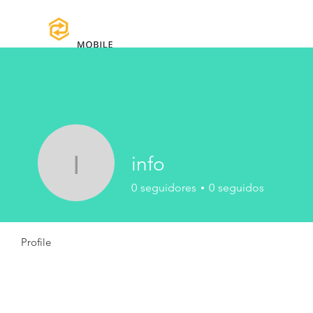
Home
Manuales y Descargas
Reg
info
info
0
seguidores
0
seguidos
Profile