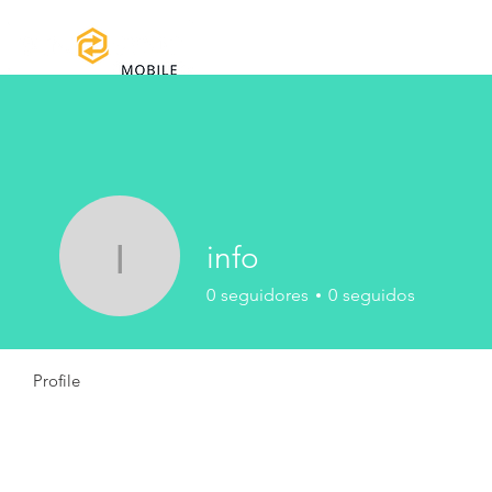
Home
Manuales y Descargas
Reg
info
info
0
seguidores
0
seguidos
Profile