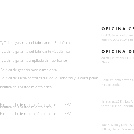
Enquiries
Locations
OFICINA C
For any queries:
sales@sunsynkmobile.com
Unit 8, Total Park, Ben
Widnes WA8 0GW, Unit
TyC de la garantía del fabricante - Sudáfrica
OFICINA D
TyC de la garantía del fabricante - Sudáfrica
80 Highview Blvd, Fern
TyC de la garantía ampliada del fabricante
Africa.
Política de gestión medioambiental
Sunsynk Europe
Política de lucha contra el fraude, el soborno y la corrupción
Henri Wijnmalenweg 8,
Netherlands.
Política de abastecimiento ético
Sunsynk Europa
Tafetana, 32 P.I. Las 
Formulario de reparación para clientes RMA
Santa Cruz de Tenerife
Política de abastecimiento ético
Formulario de reparación para clientes RMA
Sunsynk US
100 S. Ashley Drive, Su
33602, United States 