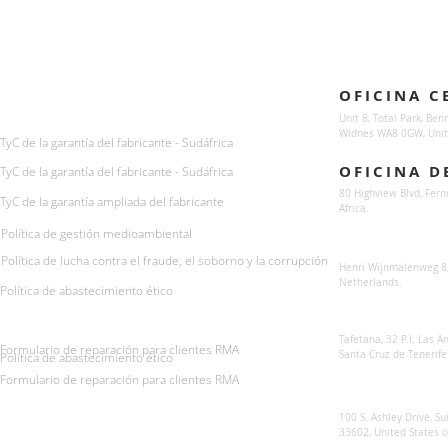
Enquiries
Locations
OFICINA C
For any queries:
sales@sunsynkmobile.com
Unit 8, Total Park, Ben
Widnes WA8 0GW, Unit
TyC de la garantía del fabricante - Sudáfrica
OFICINA D
TyC de la garantía del fabricante - Sudáfrica
80 Highview Blvd, Fern
TyC de la garantía ampliada del fabricante
Africa.
Política de gestión medioambiental
Sunsynk Europe
Política de lucha contra el fraude, el soborno y la corrupción
Henri Wijnmalenweg 8,
Netherlands.
Política de abastecimiento ético
Sunsynk Europa
Tafetana, 32 P.I. Las 
Formulario de reparación para clientes RMA
Santa Cruz de Tenerife
Política de abastecimiento ético
Formulario de reparación para clientes RMA
Sunsynk US
100 S. Ashley Drive, Su
33602, United States 