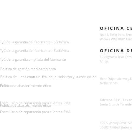
Enquiries
Locations
OFICINA C
For any queries:
sales@sunsynkmobile.com
Unit 8, Total Park, Ben
Widnes WA8 0GW, Unit
TyC de la garantía del fabricante - Sudáfrica
OFICINA D
TyC de la garantía del fabricante - Sudáfrica
80 Highview Blvd, Fern
TyC de la garantía ampliada del fabricante
Africa.
Política de gestión medioambiental
Sunsynk Europe
Política de lucha contra el fraude, el soborno y la corrupción
Henri Wijnmalenweg 8,
Netherlands.
Política de abastecimiento ético
Sunsynk Europa
Tafetana, 32 P.I. Las 
Formulario de reparación para clientes RMA
Santa Cruz de Tenerife
Política de abastecimiento ético
Formulario de reparación para clientes RMA
Sunsynk US
100 S. Ashley Drive, Su
33602, United States 