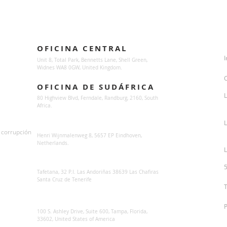
Locations
OFICINA CENTRAL
I
Unit 8, Total Park, Bennetts Lane, Shell Green,
Widnes WA8 0GW, United Kingdom.
OFICINA DE SUDÁFRICA
L
80 Highview Blvd, Ferndale, Randburg,
2160, South
Africa.
Sunsynk Europe
a corrupción
Henri Wijnmalenweg 8, 5657 EP Eindhoven,
Netherlands.
L
Sunsynk Europa
Tafetana, 32 P.I. Las Andoriñas 38639 Las Chafiras
Santa Cruz de Tenerife
Sunsynk US
100 S. Ashley Drive, Suite 600, Tampa, Florida
,
33602, United States of America