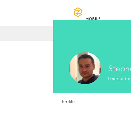
Home
Man
Step
0
seguidor
Profile