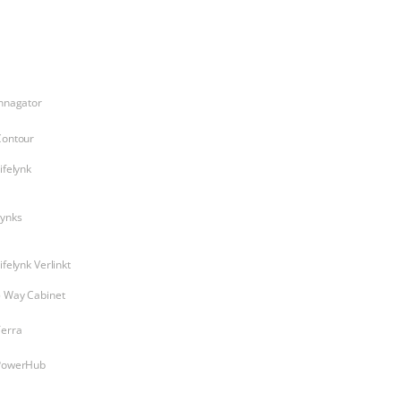
Products
nnagator
Contour
ifelynk
Lynks
ifelynk Verlinkt
5 Way Cabinet
Terra
PowerHub