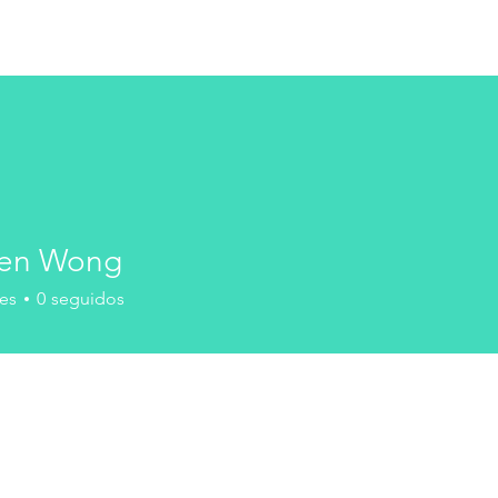
uales y Descargas
Registro de Garantía
Manuales y Desca
hen Wong
es
0
seguidos