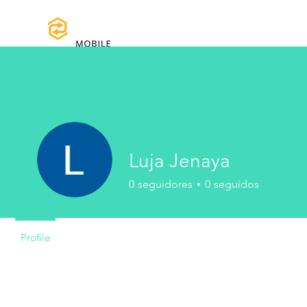
Home
Manuales y Descargas
Reg
Luja Jenaya
0
seguidores
0
seguidos
Profile