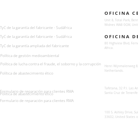
Enquiries
Locations
OFICINA C
For any queries:
sales@sunsynkmobile.com
Unit 8, Total Park, Ben
Widnes WA8 0GW, Unit
TyC de la garantía del fabricante - Sudáfrica
OFICINA D
TyC de la garantía del fabricante - Sudáfrica
80 Highview Blvd, Fern
TyC de la garantía ampliada del fabricante
Africa.
Política de gestión medioambiental
Sunsynk Europe
Política de lucha contra el fraude, el soborno y la corrupción
Henri Wijnmalenweg 8,
Netherlands.
Política de abastecimiento ético
Sunsynk Europa
Tafetana, 32 P.I. Las 
Formulario de reparación para clientes RMA
Santa Cruz de Tenerife
Política de abastecimiento ético
Formulario de reparación para clientes RMA
Sunsynk US
100 S. Ashley Drive, Su
33602, United States 