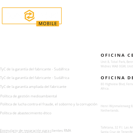
Enquiries
Locations
OFICINA C
For any queries:
sales@sunsynkmobile.com
Unit 8, Total Park, Ben
Widnes WA8 0GW, Unit
TyC de la garantía del fabricante - Sudáfrica
OFICINA D
TyC de la garantía del fabricante - Sudáfrica
80 Highview Blvd, Fern
TyC de la garantía ampliada del fabricante
Africa.
Política de gestión medioambiental
Sunsynk Europe
Política de lucha contra el fraude, el soborno y la corrupción
Henri Wijnmalenweg 8,
Netherlands.
Política de abastecimiento ético
Sunsynk Europa
Tafetana, 32 P.I. Las 
Formulario de reparación para clientes RMA
Santa Cruz de Tenerife
Política de abastecimiento ético